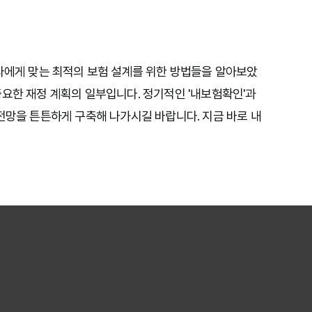
 나에게 맞는 최적의 보험 설계를 위한 방법들을 알아보았
중요한 재정 계획의 일부입니다. 정기적인 '내보험확인'과
전망을 튼튼하게 구축해 나가시길 바랍니다. 지금 바로 내