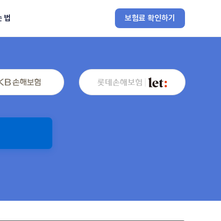
 법
보험료 확인하기