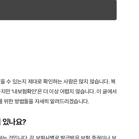
받을 수 있는지 제대로 확인하는 사람은 많지 않습니다. 복
지만 ‘내보험확인’은 더 이상 어렵지 않습니다. 이 글에서
계를 위한 방법들을 자세히 알려드리겠습니다.
어 있나요?
하는 것입니다. 각 보험사별로 발급받은 보험 증권이나 보