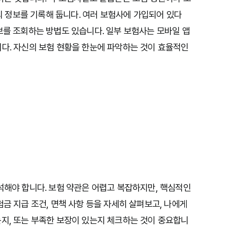
등의 정보를 기록해 둡니다. 여러 보험사에 가입되어 있다
보를 조회하는 방법도 있습니다. 일부 보험사는 모바일 앱
니다. 자신의 보험 현황을 한눈에 파악하는 것이 효율적인
석해야 합니다. 보험 약관은 어렵고 복잡하지만, 핵심적인
금 지급 조건, 면책 사항 등을 자세히 살펴보고, 나에게
는지, 또는 부족한 보장이 있는지 체크하는 것이 중요합니