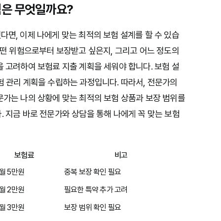
험은 무엇일까요?
다면, 이제 나에게 맞는 최적의 보험 설계를 할 수 있습
 어떤 위험으로부터 보장받고 싶은지, 그리고 어느 정도의
을 고려하여 보험료 지출 계획을 세워야 합니다. 보험 설
험 관리 계획을 수립하는 과정입니다. 따라서, 전문가의
문가는 나의 상황에 맞는 최적의 보험 상품과 보장 범위를
. 지금 바로 전문가와 상담을 통해 나에게 꼭 맞는 보험
보험료
비고
월 5만원
중복 보장 확인 필요
월 2만원
필요한 특약 추가 고려
월 3만원
보장 범위 확인 필요