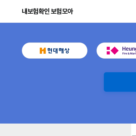
내보험확인 보험모아