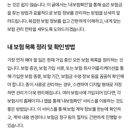
는 것은 쉽지 않습니다. 이 글에서는 '내보험확인'을 통해 숨은 보험금
을 찾는 방법과 효율적으로 보험 정보를 관리하는 방법을 상세히 알
려드립니다. 복잡한 보험 정보를 쉽고 간편하게 이해하고, 내게 맞는
보험 관리 전략을 세우도록 도와드리겠습니다.
내 보험 목록 정리 및 확인 방법
가장 먼저 해야 할 일은 현재 가입 중인 모든 보험 목록을 정리하는 것
입니다. 보험 증권, 보험 가입 서류, 또는 보험 회사 어플리케이션을 통
해 가입한 보험 종류, 보험 기간, 보험금 수령 정보 등을 꼼꼼히 확인해
야 합니다. 종이 서류로 관리하는 경우, 스캔하여 디지털 형태로 저장
하면 관리가 더욱 편리해집니다. 여러 보험사에 가입되어 있다면, 각
보험사의 홈페이지나 앱을 통해 '내보험확인' 서비스를 이용하는 것도
좋은 방법입니다. 이 서비스를 통해 보험 계약 정보를 한눈에 확인하
고, 계약 내용 변경이나 보험금 청구 등의 절차도 간편하게 진행할 수
있습니다.