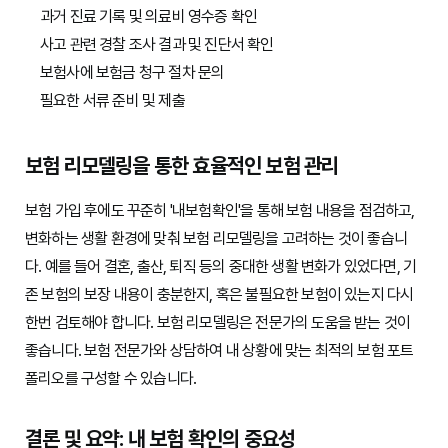
과거 진료 기록 및 의료비 영수증 확인
사고 관련 경찰 조사 결과 및 진단서 확인
보험사에 보험금 청구 절차 문의
필요한 서류 준비 및 제출
보험 리모델링을 통한 효율적인 보험 관리
보험 가입 후에도 꾸준히 '내보험확인'을 통해 보험 내용을 점검하고,
변화하는 생활 환경에 맞춰 보험 리모델링을 고려하는 것이 좋습니
다. 예를 들어 결혼, 출산, 퇴직 등의 중대한 생활 변화가 있었다면, 기
존 보험의 보장 내용이 충분한지, 혹은 불필요한 보험이 있는지 다시
한번 검토해야 합니다. 보험 리모델링은 전문가의 도움을 받는 것이
좋습니다. 보험 전문가와 상담하여 내 상황에 맞는 최적의 보험 포트
폴리오를 구성할 수 있습니다.
결론 및 요약: 내 보험 확인의 중요성