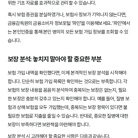
위한 기초 자료를 효과적으로 관리할 수 있습니다.
혹시 보험 증권을 분실하였거나, 보험사 정보가 기억나지 않는다면,
금융감독원의 금융소비자 정보포털 '파인'을 이용해보세요. '파인'에서
는 본인인증을 통해 본인 명의의 모든 보험 가입 정보를 조회할 수 있
습니다.
보장 분석: 놓치지 말아야 할 중요한 부분
보험 가입 내역을 확인했다면, 이제 본격적인 보장 분석을 시작해야
합니다. 단순히 보험 가입 목록만 확인하는 것으로는 부족합니다. 각
보험의 보장 내용을 꼼꼼히 분석하여 중복되는 보장은 없는지, 필요
한 보장은 충분히 갖추고 있는지 확인해야 합니다. 예를 들어, 질병 보
험과 상해 보험을 모두 가입했는데, 중복되는 보장 항목이 있다면 불
필요한 보험료 지출을 줄일 수 있습니다. 반대로, 중요한 질병에 대한
보장이 부족하다면 보완책을 마련해야 합니다.
보장 분석 시 고려해야 할 중요한 사항은 다음과 같습니다.