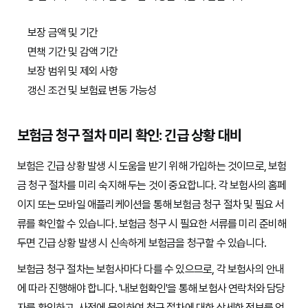
보장 금액 및 기간
면책 기간 및 감액 기간
보장 범위 및 제외 사항
갱신 조건 및 보험료 변동 가능성
보험금 청구 절차 미리 확인: 긴급 상황 대비
보험은 긴급 상황 발생 시 도움을 받기 위해 가입하는 것이므로, 보험
금 청구 절차를 미리 숙지해 두는 것이 중요합니다. 각 보험사의 홈페
이지 또는 모바일 애플리케이션을 통해 보험금 청구 절차 및 필요 서
류를 확인할 수 있습니다. 보험금 청구 시 필요한 서류를 미리 준비해
두면 긴급 상황 발생 시 신속하게 보험금을 청구할 수 있습니다.
보험금 청구 절차는 보험사마다 다를 수 있으므로, 각 보험사의 안내
에 따라 진행해야 합니다. '내보험확인'을 통해 보험사 연락처와 담당
자를 확인하고, 사전에 문의하여 청구 절차에 대한 상세한 정보를 얻