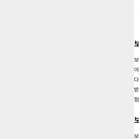
보
어
다
받
험
보