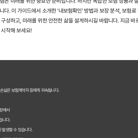
험은 미래를 위한 중요한 준비입니다. 하지만 복잡한 보험 상품과 
니다. 이 가이드에서 소개한 '내보험확인' 방법과 보장 분석, 보험
 구성하고, 미래를 위한 안전한 삶을 설계하시길 바랍니다. 지금 바
 시작해 보세요!
 손실은 보험계약자 등에게 귀속됩니다.
과정에서
습니다.
 발생할 수 있습니다.