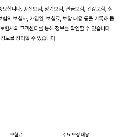
요합니다. 종신보험, 정기보험, 연금보험, 건강보험, 실
험의 보험사, 가입일, 보험료, 보장 내용 등을 기록해 둡
각 보험사의 고객센터를 통해 정보를 확인할 수 있습니다.
 정보를 정리할 수 있습니다.
보험료
주요 보장 내용