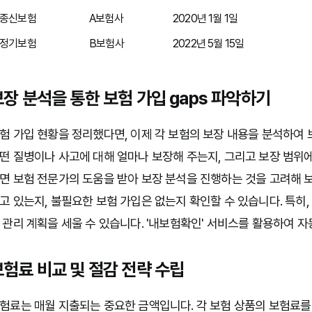
종신보험
A보험사
2020년 1월 1일
정기보험
B보험사
2022년 5월 15일
보장 분석을 통한 보험 가입 gaps 파악하기
험 가입 현황을 정리했다면, 이제 각 보험의 보장 내용을 분석하여 
떤 질병이나 사고에 대해 얼마나 보장해 주는지, 그리고 보장 범위
면 보험 전문가의 도움을 받아 보장 분석을 진행하는 것을 고려해 
고 있는지, 불필요한 보험 가입은 없는지 확인할 수 있습니다. 특히
 관리 계획을 세울 수 있습니다. '내보험확인' 서비스를 활용하여 자
보험료 비교 및 절감 전략 수립
험료는 매월 지출되는 중요한 금액입니다. 각 보험 상품의 보험료를