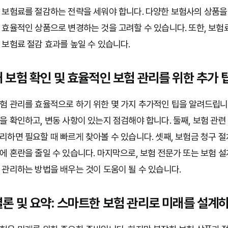
 보험료를 절감하는 전략을 세워야 합니다. 다양한 보험사의 상품을
 효율적인 상품으로 변경하는 것을 고려할 수 있습니다. 또한, 보험
 보험료 절감 효과를 높일 수 있습니다.
내 보험 확인 및 효율적인 보험 관리를 위한 추가 
험 관리를 효율적으로 하기 위한 몇 가지 추가적인 팁을 알려드립니다
을 확인하고, 변동 사항이 있는지 점검해야 합니다. 둘째, 보험 관련
리하면 필요할 때 빠르게 찾아볼 수 있습니다. 셋째, 보험금 청구 
에 혼란을 줄일 수 있습니다. 마지막으로, 보험 전문가 또는 보험
 관리하는 방법을 배우는 것이 도움이 될 수 있습니다.
결론 및 요약: 스마트한 보험 관리로 미래를 설계