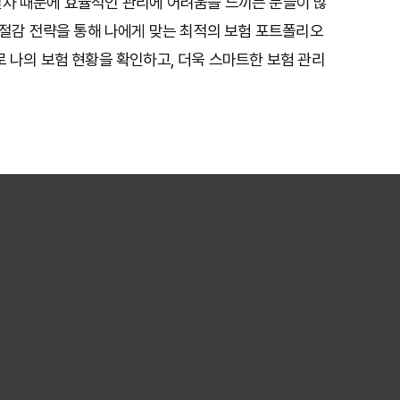
절차 때문에 효율적인 관리에 어려움을 느끼는 분들이 많
료 절감 전략을 통해 나에게 맞는 최적의 보험 포트폴리오
로 나의 보험 현황을 확인하고, 더욱 스마트한 보험 관리