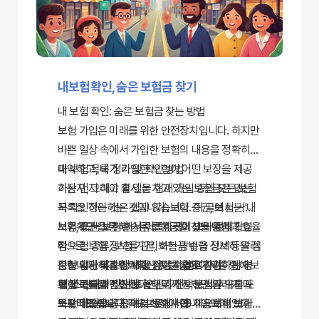
내보험확인, 숨은 보험금 찾기
내 보험 확인: 숨은 보험금 찾는 방법
보험 가입은 미래를 위한 안전장치입니다. 하지만
바쁜 일상 속에서 가입한 보험의 내용을 정확히
파악하고, 내가 가입한 보험이 어떤 보장을 제공
내 보험 목록 정리 및 확인 방법
하는지, 그리고 혹시 놓치고 있는 보험금은 없는
가장 먼저 해야 할 일은 현재 가입 중인 모든 보험
지 확인하는 것은 쉽지 않습니다. 이 글에서는 '내
목록을 정리하는 것입니다. 보험 증권, 보험 가입
보험확인'을 통해 숨은 보험금을 찾는 방법과 효율
서류, 또는 보험 회사 어플리케이션을 통해 가입
보험 증권 및 관련 서류를 한곳에 모아 정리합니
적으로 보험 정보를 관리하는 방법을 상세히 알려
한 보험 종류, 보험 기간, 보험금 수령 정보 등을 꼼
다.
드립니다. 복잡한 보험 정보를 쉽고 간편하게 이
꼼히 확인해야 합니다. 종이 서류로 관리하는 경
각 보험사 어플리케이션 또는 홈페이지를 통해 보
보험 약관 및 보장 내용 꼼꼼히 분석하기
해하고, 내게 맞는 보험 관리 전략을 세우도록 도
우, 스캔하여 디지털 형태로 저장하면 관리가 더
험 정보를 확인합니다.
보험 목록을 정리했다면, 이제 각 보험의 약관과
와드리겠습니다.
욱 편리해집니다. 여러 보험사에 가입되어 있다
스프레드시트나 워드프로세서를 이용하여 보험
보장 내용을 꼼꼼히 분석해야 합니다. 보험 약관