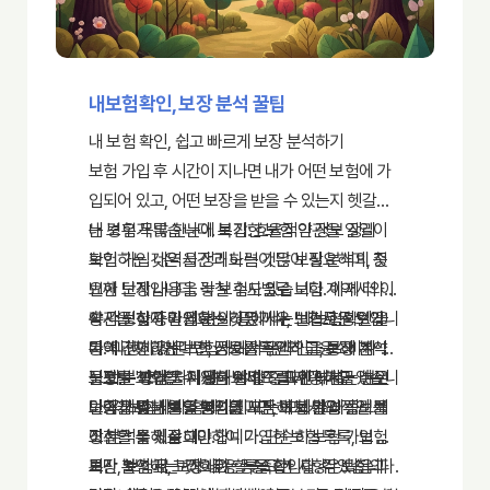
내보험확인, 보장 분석 꿀팁
내 보험 확인, 쉽고 빠르게 보장 분석하기
보험 가입 후 시간이 지나면 내가 어떤 보험에 가
입되어 있고, 어떤 보장을 받을 수 있는지 헷갈리
는 경우가 많습니다. 복잡한 보험 약관을 일일이
내 보험 목록 한눈에 보기: 효율적인 정보 정리
확인하는 것은 시간과 노력이 많이 필요하며, 중
보험 가입 내역을 정리하는 것은 보장 분석의 첫
요한 보장 내용을 놓칠 수도 있습니다. 이제 더 이
번째 단계입니다. 각 보험사별로 보험 계약서와
상 걱정하지 마세요! 이 글에서는 '내보험확인'을
약관을 찾아 확인하는 것은 매우 번거로운 일입니
혹시 보험 증권을 분실하였거나, 보험사 정보가
통해 간편하게 보험 정보를 확인하고, 보장 분석
다. 다행히 많은 보험사에서 온라인을 통해 계약
기억나지 않는다면, 금융감독원의 금융소비자 정
을 하는 방법을 자세히 알려드립니다. 지금 바로
정보를 조회할 수 있는 서비스를 제공하고 있습니
보포털 '파인'을 이용해보세요. '파인'에서는 본인
보장 분석: 놓치지 말아야 할 중요한 부분
나에게 맞는 보험 분석을 시작해 보세요!
다. 각 보험사의 홈페이지 또는 모바일 애플리케
인증을 통해 본인 명의의 모든 보험 가입 정보를
보험 가입 내역을 확인했다면, 이제 본격적인 보
이션을 통해 로그인하여 가입한 보험 목록, 보험
조회할 수 있습니다.
장 분석을 시작해야 합니다. 단순히 보험 가입 목
기간, 보험료, 보장 내용 등을 확인할 수 있습니다.
록만 확인하는 것으로는 부족합니다. 각 보험의
보장 분석 시 고려해야 할 중요한 사항은 다음과