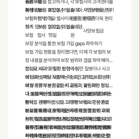
관련 서류를 참고하거나, 각 보험사의 고객센터를
실손보험
종류
사
통해 정보를 확인할 수 있습니다. 이 단계에서 '내
치아보험
종신
A보
2020년 1월
월 10
사망보험금, 만기
보험확인' 앱이나 웹사이트를 활용하면 더욱 편리
보험
험사
1일
만원
환급금
하게 정보를 정리할 수 있습니다.
정기
B보
2022년 5월
월 5만
사망보험금
보험
험사
15일
원
보장 분석을 통한 보험 가입 gaps 파악하기
보험 가입 현황을 정리했다면, 이제 각 보험의 보
장 내용을 분석하여 보장 범위와 갭을 파악해야
합니다. 내가 가입한 보험이 어떤 질병이나 사고
보험료 비교 및 절감 전략 수립
에 대해 얼마나 보장해 주는지, 그리고 보장 범위
보험료는 매월 지출되는 중요한 금액입니다. 각
에 부족한 부분은 없는지 꼼꼼히 확인해야 합니
보험 상품의 보험료를 비교하고, 불필요한 보험이
다. 필요하다면 보험 전문가의 도움을 받아 보장
나 중복되는 보장을 정리하여 보험료를 절감하는
내 보험 확인 및 효율적인 보험 관리를 위한 추가
분석을 진행하는 것을 고려해 보세요. 전문가의
전략을 세워야 합니다. 다양한 보험사의 상품을
팁
분석을 통해 내가 원하는 수준의 보장을 받고 있
비교해 보거나, 보험 설계사의 도움을 받아 더욱
보험 관리를 효율적으로 하기 위한 몇 가지 추가
는지, 불필요한 보험 가입은 없는지 확인할 수 있
저렴하고 효율적인 상품으로 변경하는 것을 고려
적인 팁을 알려드립니다. 첫째, 정기적으로 '내보
습니다. 특히, 중복되는 보장이나 부족한 보장을
할 수 있습니다. 또한, 보험료 납입 방식을 변경하
험확인'을 통해 보험 가입 현황을 확인하고, 변동
결론 및 요약: 스마트한 보험 관리로 미래를 설계
파악하여 효율적인 보험 관리 계획을 세울 수 있
거나, 보험금 청구 절차를 간소화하여 보험료 절
사항이 있는지 점검해야 합니다. 둘째, 보험 관련
하세요