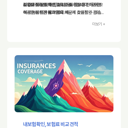
습니다. '내보험확인' 서비스를 활용하여 자동 분
감 효과를 높일 수 있습니다.
서류를 잘 보관하고, 보험 가입 정보를 한 곳에 모
보험은 미래를 위한 중요한 준비입니다. 하지만
석 기능을 이용해 보세요.
아서 관리하면 필요할 때 빠르게 찾아볼 수 있습
복잡한 보험 상품과 절차 때문에 효율적인 관리에
니다. 셋째, 보험금 청구 절차와 관련된 정보를 미
어려움을 느끼는 분들이 많습니다. 이 가이드에서
더보기 +
리 파악해 두면 실제 보험금 청구 시에 혼란을 줄
소개한 '내보험확인' 방법과 보장 분석, 보험료 절
일 수 있습니다. 마지막으로, 보험 전문가 또는 보
감 전략을 통해 나에게 맞는 최적의 보험 포트폴
험 설계사와 상담하여 나에게 맞는 보험 포트폴리
리오를 구성하고, 미래를 위한 안전한 삶을 설계
오를 구성하고 관리하는 방법을 배우는 것이 도움
하시길 바랍니다. 지금 바로 나의 보험 현황을 확
이 될 수 있습니다.
인하고, 더욱 스마트한 보험 관리를 시작해 보세
요!
내보험확인, 보험료 비교견적