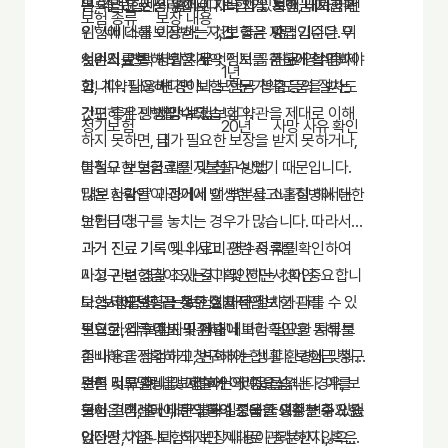
면, 각 보험사의 홈페이지나 앱을 통해 '내보험확
목록을 표로 정리합니다.
은 어려운 전문 용어로 가득 차 있지만, 내가 어떤
보험 기
보험금 지급 기
보험 종류
보장 내용
인' 서비스를 이용하는 것도 좋은 방법입니다. 이
위험에 대해 보장받는지, 보험금 지급 기준은 무
간
준
서비스를 통해 보험 계약 정보를 한눈에 확인하
엇인지, 면책 사항은 무엇인지 꼼꼼하게 살펴봐야
실손의료보
병원 치료
진료 영수증 제
1년
고, 계약 내용 변경이나 보험금 청구 등의 절차도
합니다. 필요하다면 보험 전문가의 도움을 받는
험
비
출
간편하게 진행할 수 있습니다.
것도 좋은 방법입니다. 보험 약관을 제대로 이해
사망 보험
정기보험
20년
사망 사유 확인
하지 못하면, 내가 필요한 보장을 받지 못하거나,
금
불필요한 보험료를 지불할 수 있기 때문입니다.
미청구 보험금 확인 및 청구 방법
'내보험확인' 과정에서 이 부분을 소홀히 해서는
많은 사람들이 과거에 발생한 사고나 질병에 대한
안됩니다.
보험금 청구를 놓치는 경우가 많습니다. 따라서
과거 진료 기록이나 사고 관련 서류를 확인하여
과거 진료 기록 및 의료비 영수증 확인
미청구 보험금이 있는지 확인하는 것이 중요합니
사고 관련 경찰 조사 결과 및 진단서 확인
다. 보험금 청구는 보험사마다 절차가 다를 수 있
보험사에 보험금 청구 절차 문의
보험 리모델링을 통한 효율적인 보험 관리
으므로, 각 보험사의 안내에 따라 필요한 서류를
필요한 서류 준비 및 제출
보험 가입 후에도 꾸준히 '내보험확인'을 통해 보
준비하고 정확하게 청구해야 합니다. 보험금 청구
험 내용을 점검하고, 변화하는 생활 환경에 맞춰
관련 서류 준비 및 제출에 어려움을 겪는 경우, 보
보험 리모델링을 고려하는 것이 좋습니다. 예를
결론 및 요약: 내 보험 확인의 중요성
험사 고객센터에 문의하여 도움을 요청할 수 있습
들어 결혼, 출산, 퇴직 등의 중대한 생활 변화가 있
보험은 미래에 대한 불확실성을 줄여주는 중요한
니다.
었다면, 기존 보험의 보장 내용이 충분한지, 혹은
안전장치입니다. 하지만 제대로 관리하지 않으면