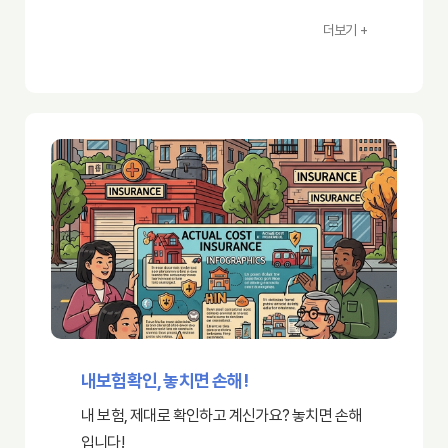
험 관리 파트너가 되어드립니다.
보장 설계를 가능하게 합니다. 중복 보장 확인, 보
더보기 +
험료 비교 분석, 체계적인 정보 관리 등 다양한 기
능을 통해 사용자는 시간과 비용을 절약하고, 자
신에게 맞는 최적의 보험 포트폴리오를 구성할 수
있습니다. 지금 바로 '내보험확인' 서비스를 통해
스마트한 보험 관리의 시작을 경험해보세요! 무료
조회를 통해 나의 보험 현황을 확인하고, 미래를
위한 안전한 보장을 마련하세요.
내보험확인, 놓치면 손해!
내 보험, 제대로 확인하고 계신가요? 놓치면 손해
입니다!