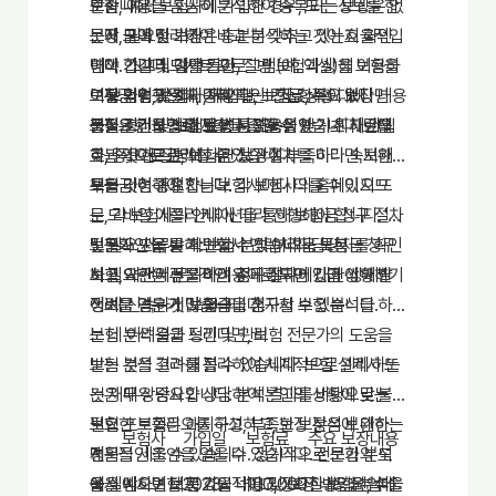
또한, 여러 보험사에 가입한 경우, 모든 정보를 한
보장 내용을 꼼꼼히 분석하여 중복되는 보장은 없
같습니다.
곳에 모아 정리하여 비교 분석하는 것이 효율적입
는지, 필요한 보장은 충분히 갖추고 있는지 확인
보장 금액 및 기간
니다. 스프레드시트 프로그램(예: 엑셀)을 이용하
해야 합니다. 예를 들어, 질병 보험과 상해 보험을
면책 기간 및 감액 기간
여 보험명, 보험사, 가입일, 보험료, 주요 보장 내용
모두 가입했는데, 중복되는 보장 항목이 있다면
보장 범위 및 제외 사항
보험금 청구 절차 미리 확인: 긴급 상황 대비
등을 정리하면 내 보험 분석을 위한 기초 자료를
불필요한 보험료 지출을 줄일 수 있습니다. 반대
갱신 조건 및 보험료 변동 가능성
보험은 긴급 상황 발생 시 도움을 받기 위해 가입
효과적으로 관리할 수 있습니다.
로, 중요한 질병에 대한 보장이 부족하다면 보완
하는 것이므로, 보험금 청구 절차를 미리 숙지해
책을 마련해야 합니다.
두는 것이 중요합니다. 각 보험사의 홈페이지 또
보험금 청구 절차는 보험사마다 다를 수 있으므
는 모바일 애플리케이션을 통해 보험금 청구 절차
로, 각 보험사의 안내에 따라 진행해야 합니다. '내
및 필요 서류를 확인할 수 있습니다. 보험금 청구
보험확인'을 통해 보험사 연락처와 담당자를 확인
전문가 도움 받기: 보험 분석 어려움 극복
시 필요한 서류를 미리 준비해두면 긴급 상황 발
하고, 사전에 문의하여 청구 절차에 대한 상세한
보험 약관은 전문적인 용어로 되어 있어 이해하기
생 시 신속하게 보험금을 청구할 수 있습니다.
정보를 얻는 것이 좋습니다.
어려운 경우가 많습니다. 혼자서 보험 분석을 하
는 데 어려움을 느낀다면, 보험 전문가의 도움을
보험 분석 결과 정리 및 관리
받는 것을 고려해 볼 수 있습니다. 보험 설계사 또
보험 분석 결과를 정리하여 체계적으로 관리하는
는 재무 상담사와 상담하여 본인의 상황에 맞는
것은 매우 중요합니다. 분석 결과를 바탕으로 불
보험 포트폴리오를 구성하고, 보장 분석에 대한
필요한 보험은 해지하고, 부족한 보장은 보완하는
보험
보험사
가입일
보험료
주요 보장내용
전문적인 조언을 얻을 수 있습니다. 전문가의 도
계획을 세울 수 있습니다. 정기적으로 보험 분석
명
움을 받으면 더욱 효율적이고 정확한 보험 분석을
을 실시하여 보험 가입 내용 및 보장 내용을 업데
예시
예시보험
2023-
100,000
질병입원, 수술