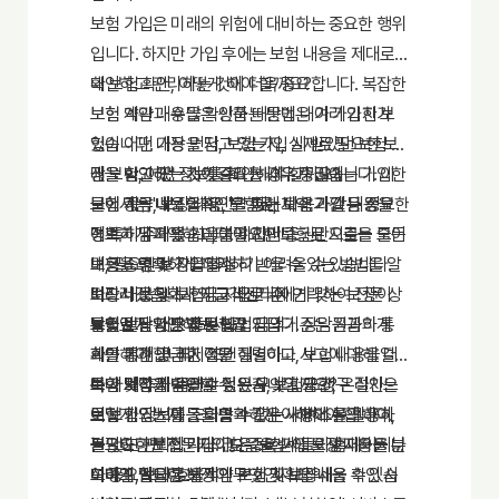
보험 가입은 미래의 위험에 대비하는 중요한 행위
입니다. 하지만 가입 후에는 보험 내용을 제대로
확인하고 관리하는 것이 더욱 중요합니다. 복잡한
내 보험 확인, 어떻게 해야 할까요?
보험 약관과 수많은 상품 때문에 내가 가입한 보
보험 계약 내용을 확인하는 방법은 여러 가지가
험이 어떤 내용을 담고 있는지, 실제로 필요한 보
있습니다. 가장 먼저, 보험 가입 시 받았던 보험 증
장을 받고 있는지 헷갈리는 경우가 많습니다. 이
권을 확인하는 것이 중요합니다. 증권에는 가입한
내 보험, 어떤 정보를 확인해야 할까요?
글에서는 '내보험확인'을 통해 보험 가입 내용을
보험 종류, 보장 내용, 보험료, 계약 기간 등 중요한
보험 계약 내용을 확인할 때는 다음과 같은 정보
명확하게 파악하고, 불필요한 보험료 지출을 줄이
정보가 담겨 있습니다. 하지만 증권만으로는 모든
에 특히 주의를 기울여야 합니다.
며, 필요한 보장을 확실히 받을 수 있는 방법을 알
내용을 명확하게 파악하기 어려울 수 있습니다.
보험 종류 및 가입일자
려드리겠습니다. 지금 바로 나에게 맞는 보장이
따라서 보험회사의 고객센터에 연락하여 전문 상
보장 내용 및 보험금 지급 기준
무엇인지 확인해보세요!
담을 받는 것도 좋은 방법입니다. 상담원과의 통
보험료 납입 방법 및 납입 금액
특히 보장 내용과 보험금 지급 기준은 꼼꼼하게
화를 통해 궁금한 점을 해결하고, 보험 내용을 더
계약 기간 및 해지 조건
확인해야 합니다. 어떤 질병이나 사고에 대해 얼
욱 자세하게 확인할 수 있습니다. 또한, 온라인으
특약 및 추가 옵션
마나 보장을 받을 수 있는지, 보험금 청구 절차는
보험 가입 시 주의할 점은 무엇일까요?
로 보험 정보를 조회할 수 있는 서비스를 활용하
어떻게 되는지 등을 명확하게 이해해야 합니다.
보험 가입 시에는 다음과 같은 사항에 유의하여,
는 것도 편리합니다. 많은 보험사들이 홈페이지나
필요하다면 전문가의 도움을 받아 보장 내용을 분
불필요한 보험 가입이나 중복 가입을 방지하는 것
모바일 앱을 통해 계약 조회 및 보장내용 확인 서
석하고, 보다 효율적인 보험 계획을 세울 수 있습
이 중요합니다.
나에게 필요한 보장이 무엇인지 파악