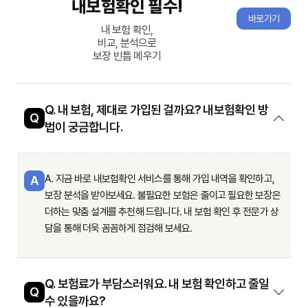
리를 튼튼하게 만들어보세요!
내보험확인 필수!
바로가기
내 보험 확인,
비교, 분석으로
보장 빈틈 메우기
Q. 내 보험, 제대로 가입된 걸까요? 내보험확인 방
Q
법이 궁금합니다.
A. 지금 바로 내보험확인 서비스를 통해 가입 내역을 확인하고,
A
보장 분석을 받아보세요. 불필요한 보험은 줄이고 필요한 보장은
더하는 맞춤 설계를 추천해 드립니다. 내 보험 확인 후 전문가 상
담을 통해 더욱 꼼꼼하게 점검해 보세요.
Q. 보험료가 부담스러워요. 내 보험 확인하고 줄일
Q
수 있을까요?