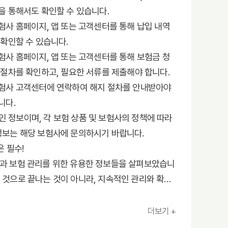
을 통해서도 확인할 수 있습니다.
험사 홈페이지, 앱 또는 고객센터를 통해 납입 내역
 확인할 수 있습니다.
험사 홈페이지, 앱 또는 고객센터를 통해 보험금 청
 절차를 확인하고, 필요한 서류를 제출해야 합니다.
험사 고객센터에 연락하여 해지 절차를 안내받아야
니다.
 정보이며, 각 보험 상품 및 보험사의 정책에 따라
습니다. 정확한 정보는 해당 보험사에 문의하시기 바랍니다.
은 필수!
법과 보험 관리를 위한 유용한 정보들을 살펴보았습니
제적인 손실을 예방하고, 안정
더보기 +
. 지금 바로 나의 보험 정보를 확