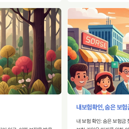
인하고, 더 나은 보험 생활
내보험확인, 숨은 보험
내 보험 확인: 숨은 보험금