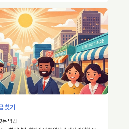
을 시작해보세요!
금 찾기
 찾는 방법