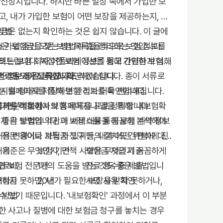
안전장치입니다. 하지만 바쁜 일상 속에서 가입한 보
는지, 그
은 없는지 확인하는 것은 쉽지 않습니다. 이 글에
 방법
 숨은 보험금을 찾는 방법과 효율적으로 보험 정보를
재 가입 중인 모든 보험 목록을 정리하는 것입니다.
보를 쉽고 간편하게 이해
, 또는 보험 회사 어플리케이션을 통해 가입한 보험
해야 합니다. 종이 서류로
한곳에 모아 정리합니다.
 관리 전략을 세우도록 도와드리겠습니다.
는 홈페이지를 통해 보험 정보를 확인합니다.
해 '내보험확
서를 이용하여 보험 목록을 표로 정리합니다.
꼼히 분석하기
이 서비스를 통해 보험 계약 정보
이제 각 보험의 약관과 보장 내용을 꼼꼼히 분석해야
 면책 사항은 무엇인지 꼼꼼하게
내용
보험 기간
보험금 지급 기준
치료비
1년
진료 영수증 제출
보험금
20년
사망 사유 확인
 있기 때문입니다. '내보험확인' 과정에서 이 부분
 방법
한 사고나 질병에 대한 보험금 청구를 놓치는 경우