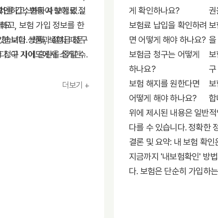
절차를 간소화하여 보험료 절
확인하고, 변동 사항이 있는
.
게 확인하나요?
권
정보를 한
하세요
보험료 납입을 확인하려
보
 보험금 청구
면 어떻게 해야 하나요?
을
 청구 시에 혼란을 줄일 수
소개한
보험금 청구는 어떻게
보
적의 보
하나요?
구
 것이 도움이 될 수 있습
보험 해지를 원한다면
보
더보기 +
인하고, 더욱 스마트한 보험 관리를 시작해 보세요!
어떻게 해야 하나요?
합
위에 제시된 내용은 일반적인
다를 수 있
결론 및 요약: 내 보험 확인
지금까지 '내보험확인' 방
다. 보험은 단순히 가입하는 것으로 끝나는 것이 아니라, 지속적인 관리와 확인
이 필요합니다. 정기적으로 '내보험확인'을 통해 나의 보험 현황을 파악하고, 필
요에 따라 보험 상품을 변경하거나 추가하여 경
적인 미래를 설계할 수 있도록 노력해야 합니다