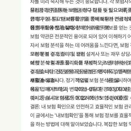
차를 미리 숙지해 두는 것이 중요합니다. 각 보험사
플리케이션을 통해 보험금 청구 절차 및 필요 서류를 확
보험금 청구 절차는 보험사마다 다를 수 있으므로, 
금 청구 시 필요한 서류를 미리 준비해두면 긴급 상
행해야 합니다. '내보험확인'을 통해 보험사 연락처와 담당자를 확인하고, 사전
을 청구할 수 있습니다.
에 문의하여 청구 절차에 대한 상세한 정보를 얻는 
전문가 도움 받기: 보험 분석 어려움 극복
보험 약관은 전문적인 용어로 되어 있어 이해하기 어
자서 보험 분석을 하는 데 어려움을 느낀다면, 보험
고려해 볼 수 있습니다. 보험 설계사 또는 재무 상담사와 상담하여 본인의 상황
보험 분석 결과 정리 및 관리
에 맞는 보험 포트폴리오를 구성하고, 보장 분석에 
보험 분석 결과를 정리하여 체계적으로 관리하는 것은 
수 있습니다. 전문가의 도움을 받으면 더욱 효율적이고 정확한 보험 분석을 할
결과를 바탕으로 불필요한 보험은 해지하고, 부족한
수 있습니다.
세울 수 있습니다. 정기적으로 보험 분석을 실시하여 보험 가입 내용 및 보장 내
보험명
보험사
가입일
보험료
용을 업데이트하고, 변화하는 생활 환경에 맞춰 보험 포트폴리오를 조정하는
예시1
예시보험사
2023-01-01
100,000원
예시2
예시보험사2
2022-05-15
것이 좋습니다. 이를 통해 합리적인 보험 관
50,000원
결론: 내 보험 확인으로 안전하고 효율적인 보험 관
이 글에서는 '내보험확인'을 통해 보험 정보를 효율
을 하는 방법에 대해 알아보았습니다. 복잡한 보험 약관을 꼼꼼히 분석하고, 필