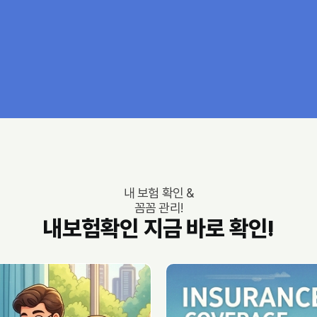
내 보험 확인 &
꼼꼼 관리!
내보험확인
지금 바로 확인!