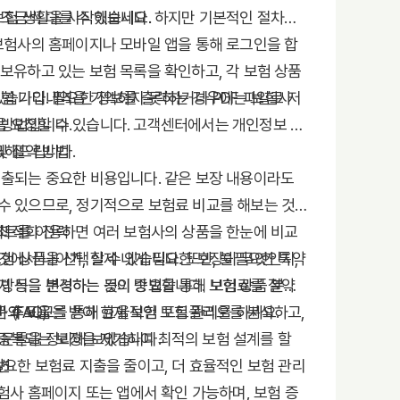
보험 생활을 시작해보세요.
 수 있습니다. 하지만 기본적인 절차는
나 PDF 파일로 저
보험 가입내역을 기억하지 못하는 경우에는 보험사
 방법입니다.
습니다. 고객센터에서는 개인정보 확
내해드립니다.
및 절약 방법
요한 비용입니다. 같은 보장 내용이라도
수 있으므로, 정기적으로 보험료 비교를 해보는 것
 최적화 전략
 선택할 수 있습니다. 또한, 불필요한 특약
것에서 나아가, 실제 내게 필요한 보장이 무엇인지,
 방식을 변경하는 등의 방법을 통해 보험료를 절약
지 등을 분석하는 것이 중요합니다. 보험 상품 분석
인' 후 비교를 통해 효율적인 보험 관리를 하세요.
의 도움을 받아 현재 보험 포트폴리오를 분석하고,
 질문 (FAQ)
중복되는 보장을 제거하여 최적의 보험 설계를 할
질문들을 정리해 보았습니다.
변
험사 홈페이지 또는 앱에서 확인 가능하며, 보험 증