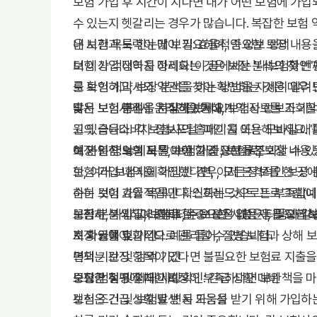
보험 가입 후 시간이 지나면 내가 어떤 보험에 가입
수 있는지 헷갈리는 경우가 많습니다. 복잡한 보험 약관을 일일이 확인하는 것
은 시간과 노력이 많이 필요하며, 중요한 보장 내용을 
내 보험 목록 한눈에 보기: 효율적인 정보 정리
더 이상 걱정하지 마세요! 이 글에서는 '내보험확인'을 통해 간편하게 보험 정보
보험 가입 내역을 정리하는 것은 보장 분석의 첫 번째 단계입
를 확인하고, 보장 분석을 하는 방법을 자세히 알려드립니다. 지금
로 보험 계약서와 약관을 찾아 확인하는 것은 매우 번거
맞는 보험 분석을 시작해 보세요!
많은 보험사에서 온라인을 통해 계약 정보를 조회할
혹시 보험 증권을 분실하였거나, 보험사 정보가 기
고 있습니다. 각 보험사의 홈페이지 또는 모바일 애플리케이션을 통해 로그인하
원의 금융소비자 정보포털 '파인'을 이용해보세요. '파인'에서는 본인인증을 통
여 가입한 보험 목록, 보험 기간, 보험료, 보장 내용 등을 확인할 수 있습니다. 또
해 본인 명의의 모든 보험 가입 정보를 조회할 수 있
보장 분석: 놓치지 말아야 할 중요한 부분
한, 여러 보험사에 가입한 경우, 모든 정보를 한 곳에 모아 정리하여 비교 분석
보험 가입 내역을 확인했다면, 이제 본격적인 보장 분
하는 것이 효율적입니다. 스프레드시트 프로그램(예: 엑셀
순히 보험 가입 목록만 확인하는 것으로는 부족합니다. 각 보험의 보장 
보험사, 가입일, 보험료, 주요 보장 내용 등을 정리하면 내 보험 분석을 위
꼼꼼히 분석하여 중복되는 보장은 없는지, 필요한 보장은 충분히 갖추고 있는
보장 분석 시 고려해야 할 중요한 사항은 다음과 같
초 자료를 효과적으로 관리할 수 있습니다.
지 확인해야 합니다. 예를 들어, 질병 보험과 상해 
보장 금액 및 기간
복되는 보장 항목이 있다면 불필요한 보험료 지출을 
면책 기간 및 감액 기간
중요한 질병에 대한 보장이 부족하다면 보완책을 마
보장 범위 및 제외 사항
보험금 청구 절차 미리 확인: 긴급 상황 대비
갱신 조건 및 보험료 변동 가능성
보험은 긴급 상황 발생 시 도움을 받기 위해 가입하