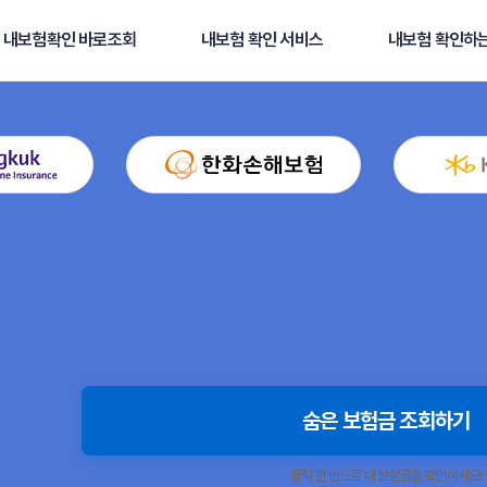
내보험확인 바로조회
내보험 확인 서비스
내보험 확인하는
숨은 보험금 조회하기
클릭 한 번으로 내 보험금을 확인하세요!